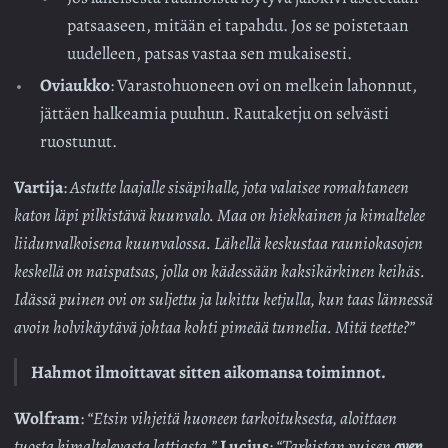
patsaaseen, mitään ei tapahdu. Jos se poistetaan
uudelleen, patsas vastaa sen mukaisesti.
Oviaukko
: Varastohuoneen ovi on melkein lahonnut,
jättäen halkeamia puuhun. Rautaketju on selvästi
ruostunut.
Vartija
:
Astutte laajalle sisäpihalle, jota valaisee romahtaneen
katon läpi pilkistävä kuunvalo. Maa on hiekkainen ja kimaltelee
liidunvalkoisena kuunvalossa. Lähellä keskustaa rauniokasojen
keskellä on naispatsas, jolla on kädessään kaksikärkinen keihäs.
Idässä puinen ovi on suljettu ja lukittu ketjulla, kun taas lännessä
avoin holvikäytävä johtaa kohti pimeää tunnelia. Mitä teette?”
Hahmot ilmoittavat sitten aikomansa toiminnot.
Wolfram
:
“Etsin vihjeitä huoneen tarkoituksesta, aloittaen
tuosta kimaltelevasta lattiasta.”
Lucius
:
“Tarkistan puisen
oven