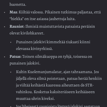
huonetta.
Maa
: Kiiltää valossa. Pikainen tutkimus paljastaa, että
“hiekka” on itse asiassa jauhettuja luita.
Rauniot
: Ihmisiä muistuttavista patsaista peräisin
olevat kivilohkareet.
Punainen jalokivi kimmeltää tiukasti kiinni
olevassa kivinyrkissä.
Patsas
: Toinen silmäkuoppa on tyhjä, toisessa on
punainen jalokivi.
Kultin Kuolemanjumalatar, ajan tahraamana. Jos
jäljellä oleva silmä poistetaan, patsas herää henkiin
ja viiltää keihästä kaaressa aiheuttaen d6 STR-
vahinkoa. Kosketus kaksiteräiseen keihääseen
muuttaa uhrin kiveksi.
Jos läheisestä raunioista löytyvä jalokivi asetetaan