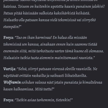
kateissa. Toiseen on kuitenkin upotettu kaunis punainen jalokivi!
Patsas pitää käsissään valkoista kaksikärkistä keihästä.
Haluatko olla patsaan kanssa vielä tekemisissä vai siirrytkö
eteenpäin?”
Freya
:
“Tuo on ihan karmivaa! En halua olla missään
tekemisissä sen kanssa, ainakaan ennen kuin saamme tietää
enemmän siitä, mitä tarkoitusta varten tämä huone oli olemassa.
Haluaisin tutkia tuota aiemmin mainitsemaasi rauniota.”
Vartija
:
“Selvä, siirryt patsaan vieressä oleville raunioille. Ne
näyttävät erittäin raskailta ja vaikeasti liikuteltavilta.
Wolframin
soihdun valossa näet jotain punaista ja kimaltelevaa
kasan halkeamissa. Mitä teette?”
Freya
:
“Tutkin asiaa tarkemmin, tietenkin!”