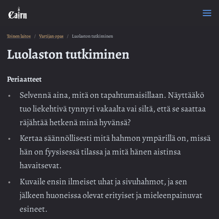
Toinen laitos
Vartijan opas
Luolaston tutkiminen
Luolaston tutkiminen
Periaatteet
Selvennä aina, mitä on tapahtumaisillaan. Näyttääkö
tuo liekehtivä tynnyri vakaalta vai siltä, että se saattaa
räjähtää hetkenä minä hyvänsä?
Kertaa säännöllisesti mitä hahmon ympärillä on, missä
hän on fyysisessä tilassa ja mitä hänen aistinsa
havaitsevat.
Kuvaile ensin ilmeiset uhat ja sivuhahmot, ja sen
jälkeen huoneissa olevat erityiset ja mieleenpainuvat
esineet.