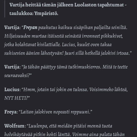
Vartija heittää tämän jälkeen Luolaston tapahtumat -
taulukkoa: Ympäristö.
Vartija
:
“
Freyan
paukutus kaikuu sisäpihan paljailta seiniltä.
Hiljaisuuden murtaa itäisestä seinästä irronneet pikkukivet,
jotka kolahtavat kivilattialle. Lucius, kuulet oven takaa
suhisevien äänien lähestyvän! Juuri sillä hetkellä jalokivi irtoaa.”
Vartija
:
“Ja tähän päättyy tämä tutkimuskierros. Mitä te teette
seuraavaksi?”
Lucius
:
“Hmm, jotain tai jokin on tulossa. Voisimmeko lähteä,
NYT HETI?”
Freya
:
“Laitan jalokiven nopeasti reppuuni.”
Wolfram
:
“Luulenpa, että meidän pitäisi mennä tuota
holvikäytävää pitkin kohti länttä. Voimme aina palata tähän