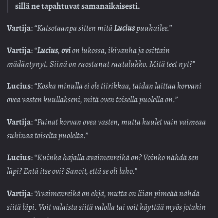
sillä ne tapahtuvat samanaikaisesti.
Vartija
:
“Katsotaanpa sitten mitä
Lucius
puuhailee.”
Vartija
:
“
Lucius
,
ovi
on lukossa, ikivanha ja osittain
mädäntynyt. Siinä on ruostunut rautalukko. Mitä teet nyt?”
Lucius
:
“Koska minulla ei ole tiirikkaa, taidan laittaa korvani
ovea vasten kuullakseni, mitä oven toisella puolella on.”
Vartija
:
“Painat korvan ovea vasten, mutta kuulet vain vaimeaa
suhinaa toiselta puolelta.”
Lucius
:
“Kuinka hajalla avaimenreikä on? Voinko nähdä sen
läpi? Entä itse ovi? Sanoit, että se oli laho.”
Vartija
:
“Avaimenreikä on ehjä, mutta on liian pimeää nähdä
siitä läpi. Voit valaista siitä valolla tai voit käyttää myös jotakin