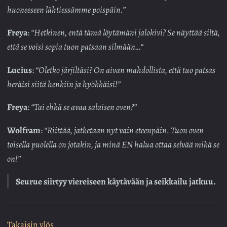
huoneeseen lähtiessämme poispäin.”
Freya
:
“Hetkinen, entä tämä löytämäni jalokivi? Se näyttää siltä,
että se voisi sopia tuon patsaan silmään…“
Lucius
:
“Oletko järjiltäsi? On aivan mahdollista, että tuo patsas
heräisi siitä henkiin ja hyökkäisi!”
Freya
:
“Tai ehkä se avaa salaisen oven?”
Wolfram
:
“Riittää, jatketaan nyt vain eteenpäin. Tuon oven
toisella puolella on jotakin, ja minä EN halua ottaa selvää mikä se
on!”
Seurue siirtyy viereiseen käytävään ja seikkailu jatkuu.
Takaisin ylös