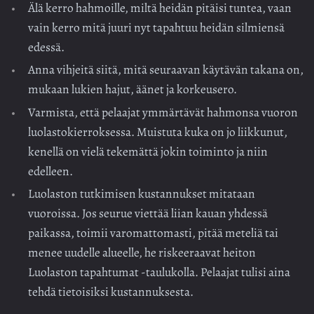
Älä kerro hahmoille, miltä heidän pitäisi tuntea, vaan
vain kerro mitä juuri nyt tapahtuu heidän silmiensä
edessä.
Anna vihjeitä siitä, mitä seuraavan käytävän takana on,
mukaan lukien hajut, äänet ja korkeusero.
Varmista, että pelaajat ymmärtävät hahmonsa vuoron
luolastokierroksessa. Muistuta kuka on jo liikkunut,
kenellä on vielä tekemättä jokin toiminto ja niin
edelleen.
Luolaston tutkimisen kustannukset mitataan
vuoroissa. Jos seurue viettää liian kauan yhdessä
paikassa, toimii varomattomasti, pitää meteliä tai
menee uudelle alueelle, he riskeeraavat heiton
Luolaston tapahtumat -taulukolla. Pelaajat tulisi aina
tehdä tietoisiksi kustannuksesta.