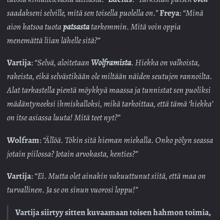
saadakseni selville, mitä sen toisella puolella on.”
Freya
:
“Minä
aion katsoa tuota
patsasta
tarkemmin. Mitä voin oppia
menemättä liian lähelle sitä?”
Vartija
:
“Selvä, aloitetaan
Wolframista
. Hiekka on valkoista,
rakeista, eikä selvästikään ole miltään näiden seutujen rannoilta.
Alat tarkastella pientä möykkyä maassa ja tunnistat sen puoliksi
mädäntyneeksi ihmiskalloksi, mikä tarkoittaa, että tämä ‘hiekka’
on itse asiassa luuta! Mitä teet nyt?”
Wolfram
:
“Ällöä. Tökin sitä hieman miekalla. Onko pölyn seassa
jotain piilossa? Jotain arvokasta, kenties?”
Vartija
:
“Ei. Mutta olet ainakin vakuuttunut siitä, että maa on
turvallinen. Ja se on sinun vuorosi loppu!”
Vartija siirtyy sitten kuvaamaan toisen hahmon toimia,