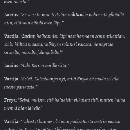
oven raoista.”
Lucius
:
“Se voisi toimia. Sytytän
soihtuni
ja pidän sitä ylhäällä
niin, että voin nähdä oven läpi.”
Vartija
:
“
Lucius
, halkeamien läpi näet harmaan sementtilattian.
Jokin kiiltää maassa, välkkyen soihtusi valossa. Se näyttää
suurelta, märältä jalanjäljeltä!”
Lucius
:
“Ääk! Kerron muille siitä.”
Vartija
:
“Selvä. Katsotaanpa nyt, mitä
Freya
voi saada selville
tuosta patsaasta.”
Freya
:
“Selvä, muista, että haluaisin vilkaista sitä, mutten halua
mennä liian lähelle.”
Vartija
:
“Lähestyt kunnes olet noin puolentoista metrin päässä
patsaasta. Kasvot näyttävät lohjenneilta ja toinen silmistä on