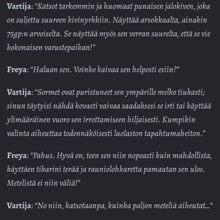
Vartija
:
“Katsot tarkemmin ja huomaat punaisen jalokiven, joka
on suljettu suureen kivinyrkkiin. Näyttää arvokkaalta, ainakin
75gp:n arvoiselta. Se näyttää myös sen verran suurelta, että se vie
kokonaisen varustepaikan!”
Freya
:
“Haluan sen. Voinko kaivaa sen helposti esiin?”
Vartija
:
“Sormet ovat puristuneet sen ympärille melko tiukasti;
sinun täytyisi nähdä kovasti vaivaa saadaksesi se irti tai käyttää
ylimääräinen vuoro sen irrottamiseen hiljaisesti. Kumpikin
valinta aiheuttaa todennäköisesti luolaston tapahtumaheiton.”
Freya
:
“Pahus. Hyvä on, teen sen niin nopeasti kuin mahdollista,
käyttäen tikarini terää ja rauniolohkaretta pamautan sen ulos.
Metelistä ei niin väliä!
”
Vartija
:
“No niin, katsotaanpa, kuinka paljon meteliä aiheutat…“