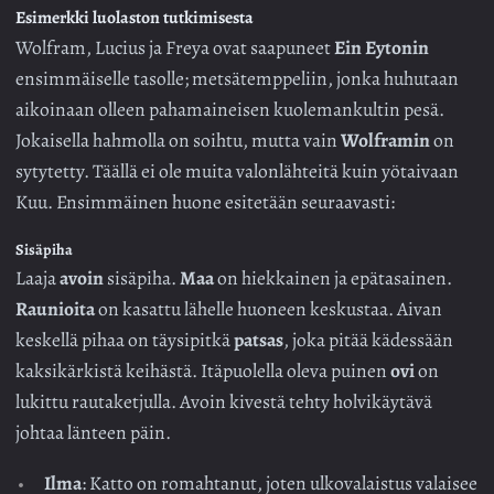
Esimerkki luolaston tutkimisesta
Wolfram, Lucius ja Freya ovat saapuneet
Ein Eytonin
ensimmäiselle tasolle; metsätemppeliin, jonka huhutaan
aikoinaan olleen pahamaineisen kuolemankultin pesä.
Jokaisella hahmolla on soihtu, mutta vain
Wolframin
on
sytytetty. Täällä ei ole muita valonlähteitä kuin yötaivaan
Kuu. Ensimmäinen huone esitetään seuraavasti:
Sisäpiha
Laaja
avoin
sisäpiha.
Maa
on hiekkainen ja epätasainen.
Raunioita
on kasattu lähelle huoneen keskustaa. Aivan
keskellä pihaa on täysipitkä
patsas
, joka pitää kädessään
kaksikärkistä keihästä. Itäpuolella oleva puinen
ovi
on
lukittu rautaketjulla. Avoin kivestä tehty holvikäytävä
johtaa länteen päin.
Ilma
: Katto on romahtanut, joten ulkovalaistus valaisee