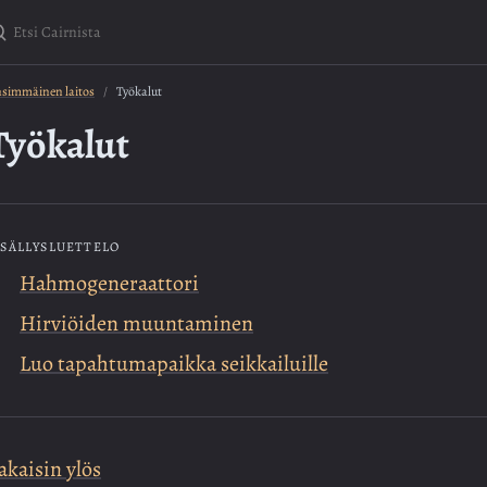
tsi Cairnista
simmäinen laitos
Työkalut
Työkalut
ISÄLLYSLUETTELO
Hahmogeneraattori
Hirviöiden muuntaminen
Luo tapahtumapaikka seikkailuille
akaisin ylös