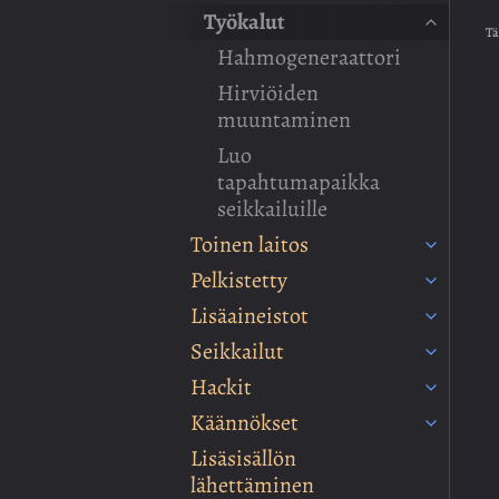
Työkalut
Tä
Hahmogeneraattori
Hirviöiden
muuntaminen
Luo
tapahtumapaikka
seikkailuille
Toinen laitos
Pelkistetty
Lisäaineistot
Seikkailut
Hackit
Käännökset
Lisäsisällön
lähettäminen