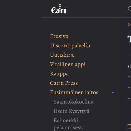
E
En
Etusivu
Discord-palvelin
Uutiskirje
Virallinen appi
S
Kauppa
Cairn Press
Ensimmäinen laitos
Sääntökokoelma
Usein Kysyttyä
Esimerkki
T
pelaamisesta