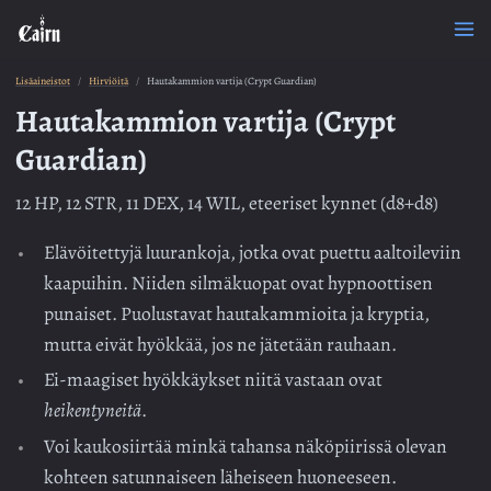
Lisäaineistot
Hirviöitä
Hautakammion vartija (Crypt Guardian)
Hautakammion vartija (Crypt
Guardian)
12 HP, 12 STR, 11 DEX, 14 WIL, eteeriset kynnet (d8+d8)
Elävöitettyjä luurankoja, jotka ovat puettu aaltoileviin
kaapuihin. Niiden silmäkuopat ovat hypnoottisen
punaiset. Puolustavat hautakammioita ja kryptia,
mutta eivät hyökkää, jos ne jätetään rauhaan.
Ei-maagiset hyökkäykset niitä vastaan ovat
heikentyneitä
.
Voi kaukosiirtää minkä tahansa näköpiirissä olevan
kohteen satunnaiseen läheiseen huoneeseen.