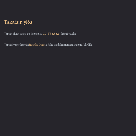
Takaisin ylös
Tämän sivun teksti on lisensoitu
CC-BY-SA 4.0
-käyttöluvalla.
Tämä sivusto käyttää
Just the Docs
ia, joka on dokumentaatioteema Jekyllille.