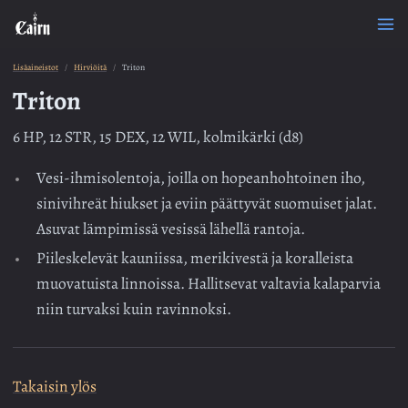
Lisäaineistot
Hirviöitä
Triton
Triton
6 HP, 12 STR, 15 DEX, 12 WIL, kolmikärki (d8)
Vesi-ihmisolentoja, joilla on hopeanhohtoinen iho,
sinivihreät hiukset ja eviin päättyvät suomuiset jalat.
Asuvat lämpimissä vesissä lähellä rantoja.
Piileskelevät kauniissa, merikivestä ja koralleista
muovatuista linnoissa. Hallitsevat valtavia kalaparvia
niin turvaksi kuin ravinnoksi.
Takaisin ylös