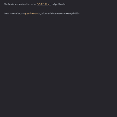
Tämän sivun teksti on lisensoitu
CC-BY-SA 4.0
-käyttöluvalla.
Tämä sivusto käyttää
Just the Docs
ia, joka on dokumentaatioteema Jekyllille.