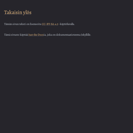
Takaisin ylös
Tämän sivun teksti on lisensoitu
CC-BY-SA 4.0
-käyttöluvalla.
Tämä sivusto käyttää
Just the Docs
ia, joka on dokumentaatioteema Jekyllille.