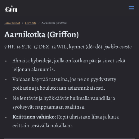
Lisäaineistot
Hirviöitä
Aarnikotka (Griffon)
Aarnikotka (Griffon)
7 HP, 14 STR, 15 DEX, 12 WIL, kynnet (d6+d6),
joukko-osasto
Ahnaita hybridejä, joilla on kotkan pää ja siivet sekä
leijonan alaruumis.
Voidaan käyttää ratsuina, jos ne on pyydystetty
poikasina ja koulutetaan asianmukaisesti.
Ne lentävät ja hyökkäävät huikealla vauhdilla ja
syöksyvät nappaamaan saaliinsa.
Kriittinen vahinko
: Repii uhristaan lihaa ja luuta
erittäin terävällä nokallaan.