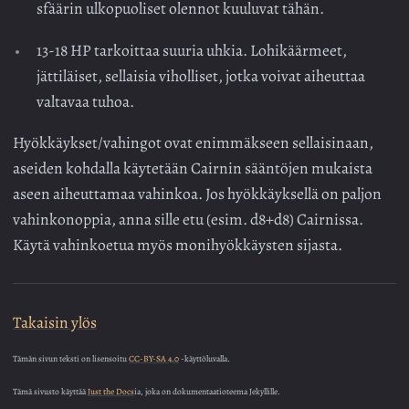
sfäärin ulkopuoliset olennot kuuluvat tähän.
13-18 HP tarkoittaa suuria uhkia. Lohikäärmeet,
jättiläiset, sellaisia viholliset, jotka voivat aiheuttaa
valtavaa tuhoa.
Hyökkäykset/vahingot ovat enimmäkseen sellaisinaan,
aseiden kohdalla käytetään Cairnin sääntöjen mukaista
aseen aiheuttamaa vahinkoa. Jos hyökkäyksellä on paljon
vahinkonoppia, anna sille etu (esim. d8+d8) Cairnissa.
Käytä vahinkoetua myös monihyökkäysten sijasta.
Takaisin ylös
Tämän sivun teksti on lisensoitu
CC-BY-SA 4.0
-käyttöluvalla.
Tämä sivusto käyttää
Just the Docs
ia, joka on dokumentaatioteema Jekyllille.