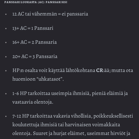
PANSSARILUOKASTA (AC) PANSSARIKSI
12 AC tai vähemmän = ei panssaria
13+ AC = 1 Panssari
16+ AC = 2 Panssaria
20+ AC = 3 Panssaria
HP:n osalta voit käyttää lähtökohtana
CR
:ää; mutta ota
huomioon “uhkatasot”.
1-6 HP tarkoittaa useimpia ihmisiä, pieniä eläimiä ja
vastaavia olentoja.
7-12 HP tarkoittaa vakavia vihollisia, poikkeuksellisesti
koulutettuja ihmisiä tai harvinaisen voimakkaita
olentoja. Suuret ja hurjat eläimet, useimmat hirviöt ja