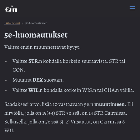
Lisäaineistot
5e-huomautukset
5e-huomautukset
Valitse ensin muunnettavat kyvyt.
Valitse
STR
:n kohdalla korkein seuraavista: STR tai
CON.
Muunna
DEX
suoraan.
Valitse
WIL
:n kohdalla korkein WIS:n tai CHA:n välillä.
Saadaksesi arvo, lisää 10 vastaavaan 5e:n
muuntimeen
. Eli
hirviöllä, jolla on 19(+4) STR 5e:ssä, on 14 STR Cairnissa.
Sellaisella, jolla on 5e:ssä 6(-2) Viisautta, on Cairnissa 8
WIL.