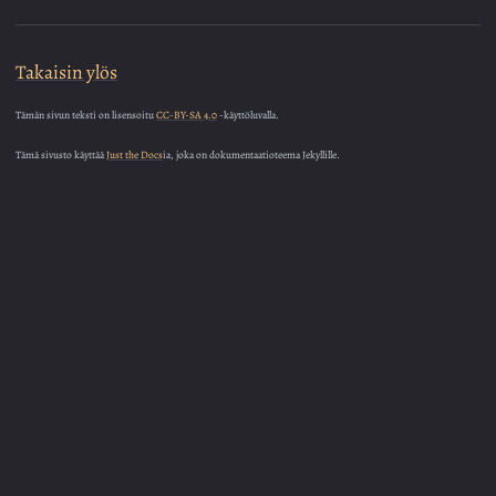
Takaisin ylös
Tämän sivun teksti on lisensoitu
CC-BY-SA 4.0
-käyttöluvalla.
Tämä sivusto käyttää
Just the Docs
ia, joka on dokumentaatioteema Jekyllille.