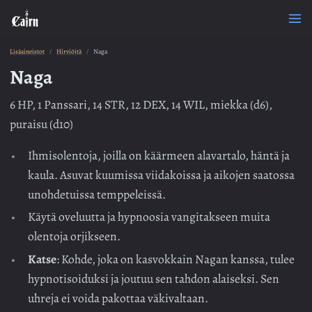
Lisäaineistot
Hirviöitä
Naga
Naga
6 HP, 1 Panssari, 14 STR, 12 DEX, 14 WIL, miekka (d6),
puraisu (d10)
Ihmisolentoja, joilla on käärmeen alavartalo, häntä ja
kaula. Asuvat kuumissa viidakoissa ja aikojen saatossa
unohdetuissa temppeleissä.
Käytä oveluutta ja hypnoosia vangitakseen muita
olentoja orjikseen.
Katse
: Kohde, joka on kasvokkain Nagan kanssa, tulee
hypnotisoiduksi ja joutuu sen tahdon alaiseksi. Sen
uhreja ei voida pakottaa väkivaltaan.