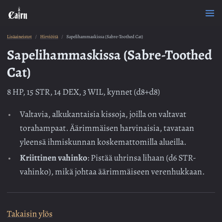
Lisäaineistot
Hirviöitä
Sapelihammaskissa (Sabre-Toothed Cat)
Sapelihammaskissa (Sabre-Toothed
Cat)
8 HP, 15 STR, 14 DEX, 3 WIL, kynnet (d8+d8)
Valtavia, alkukantaisia kissoja, joilla on valtavat
torahampaat. Äärimmäisen harvinaisia, tavataan
yleensä ihmiskunnan koskemattomilla alueilla.
Kriittinen vahinko
: Pistää uhrinsa lihaan (d6 STR-
vahinko), mikä johtaa äärimmäiseen verenhukkaan.
Takaisin ylös