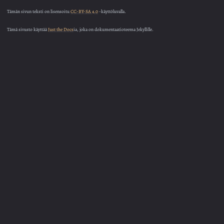
Tämän sivun teksti on lisensoitu
CC-BY-SA 4.0
-käyttöluvalla.
Tämä sivusto käyttää
Just the Docs
ia, joka on dokumentaatioteema Jekyllille.