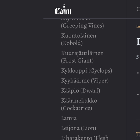
Kraken
E
Kuhisevat
köynnökset
(Creeping Vines)
Li
Kuontolainen
(Kobold)
Kuurajättiläinen
5
(Frost Giant)
Kyklooppi (Cyclops)
Kyykäärme (Viper)
Kääpiö (Dwarf)
Käärmekukko
(Cockatrice)
Lamia
Leijona (Lion)
T
Liharakento (Flesh