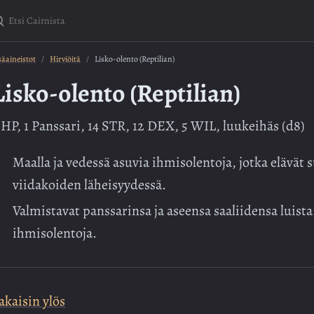
tsi Cairnista
säaineistot
Hirviöitä
Lisko-olento (Reptilian)
Lisko-olento (Reptilian)
 HP, 1 Panssari, 14 STR, 12 DEX, 5 WIL, luukeihäs (d8)
Maalla ja vedessä asuvia ihmisolentoja, jotka elävät 
viidakoiden läheisyydessä.
Valmistavat panssarinsa ja aseensa saaliidensa luist
ihmisolentoja.
akaisin ylös