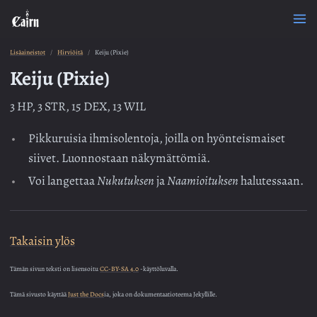
Lisäaineistot
Hirviöitä
Keiju (Pixie)
Keiju (Pixie)
3 HP, 3 STR, 15 DEX, 13 WIL
Pikkuruisia ihmisolentoja, joilla on hyönteismaiset
siivet. Luonnostaan näkymättömiä.
Voi langettaa
Nukutuksen
ja
Naamioituksen
halutessaan.
Takaisin ylös
Tämän sivun teksti on lisensoitu
CC-BY-SA 4.0
-käyttöluvalla.
Tämä sivusto käyttää
Just the Docs
ia, joka on dokumentaatioteema Jekyllille.