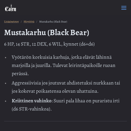
Lisäaineistot
Hirviöitä
Mustakarhu (Black Bear)
Mustakarhu (Black Bear)
6 HP, 14 STR, 12 DEX, 6 WIL, kynnet (d6+d6)
Vyötärön korkuisia karhuja, jotka elävät lähinnä
marjoilla ja juurilla. Tulevat leirintäpaikoille ruoan
perässä.
Aggressiivisia jos joutuvat ahdistetuksi nurkkaan tai
jos kokevat poikastensa olevan uhattuina.
Kriittinen vahinko
: Suuri pala lihaa on puraristu irti
(d6 STR-vahinkoa).