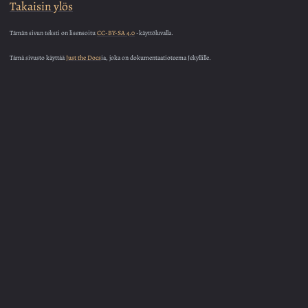
Takaisin ylös
Tämän sivun teksti on lisensoitu
CC-BY-SA 4.0
-käyttöluvalla.
Tämä sivusto käyttää
Just the Docs
ia, joka on dokumentaatioteema Jekyllille.