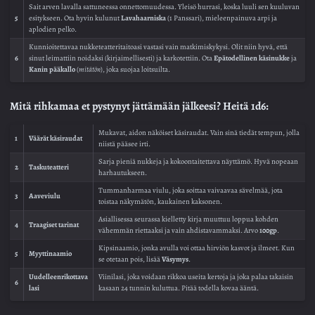
Sait arven lavalla sattuneessa onnettomuudessa. Yleisö hurrasi, koska luuli sen kuuluvan
5
esitykseen. Ota hyvin kulunut
Lavahaarniska
(1 Panssari), mieleenpainuva arpi ja
aplodien pelko.
Kunnioitettavaa nukketeatteritaitoasi vastasi vain matkimiskykysi. Olit niin hyvä, että
6
sinut leimattiin noidaksi (kirjaimellisesti) ja karkotettiin. Ota
Epätodellinen käsinukke
ja
Kanin pääkallo
(
mitätön
), joka suojaa loitsuilta.
Mitä rihkamaa et pystynyt jättämään jälkeesi? Heitä 1d6:
Mukavat, aidon näköiset käsiraudat. Vain sinä tiedät tempun, jolla
1
Väärät käsiraudat
niistä pääsee irti.
Sarja pieniä nukkeja ja kokoontaitettava näyttämö. Hyvä nopeaan
2
Taskuteatteri
harhautukseen.
Tummanharmaa viulu, joka soittaa vaivaavaa sävelmää, jota
3
Aaveviulu
toistaa näkymätön, kaukainen kaksonen.
Asiallisessa seurassa kielletty kirja muuttuu loppua kohden
4
Traagiset tarinat
vähemmän riettaaksi ja vain ahdistavammaksi. Arvo
100gp
.
Kipsinaamio, jonka avulla voi ottaa hirviön kasvot ja ilmeet. Kun
5
Myyttinaamio
se otetaan pois, lisää
Väsymys
.
Uudelleenrikottava
Viinilasi, joka voidaan rikkoa useita kertoja ja joka palaa takaisin
6
lasi
kasaan 24 tunnin kuluttua. Pitää todella kovaa ääntä.