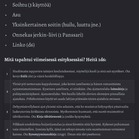
Soihtu (3 käyttöä)
Asu
Yksinkertainen soitin (huilu, luuttu jne.)
Onnekas jerkin-liivi (1 Panssari)
Linko (d6)
Mitä tapahtui viimeisessä esityksessäsi? Heitä 1d6:
Huolimatta tappavien taitojen koulutuksestasi, näyttelijä kuoli ja sinä sait syytökset. Ota
1
kevyt
Säilä
(d6) ja väärä henkilöllisyys.
Yleisö piti tarttuvasta kappaleestasi, joka kertoi aatelisesta ja hänen romanttisista
epäonnistumisistaan. Kyseinen aatelinen, ei niinkään. Ota
Ajatustenluku
-
loitsukirja
ja
2
pidätysmääräyksesi. Ajatustenluku: Voit kuulla lähellä olevien olentojen pinnallisia
ajatuksia.
Pitkäkestoinen käyttö voi saada lukijan pitämään toisten ajatuksia ominaan.
Debyyttisävellyksesi ajoi yleisösi niin sekaisin, että he mutisivat hölynpölyä yötaivaalta
3
laskeutuvista kirkkaista olennoista. Myöhemmin huomasit, että nuotit muistuttivat
tähtikuvioita. Ota
Kirja tähtitieteestä
ja joukko kysymyksiä.
Pilkkasit unohdettua huijarijumalaa ja sinut kirottiin siitä hyvästä. Kykenet puhumaan
4
vain riimitellen. Ironista kyllä, tämä on tehnyt sinusta vain suositumman vertaistesi
kanssa. Ota
Synonyymisanakirja
(20gp). Ilman sitä olet
puutteessa
.