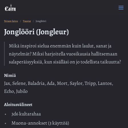
Toinen laitos
Taustat
Jonglööri
Jonglööri (Jongleur)
Mikä inspiroi sielua enemmän kuin laulut, sanat ja
näytelmät? Miksi harjoitella vuosikausia hallitsemaan
salaperäisyyksiä, kun sisälläsi on jo todellista taikuutta?
Nimiä
Jax, Selene, Baladria, Ada, Mort, Saylor, Tripp, Lantos,
Echo, Jubilo
Aloitusvälineet
3d6 kultarahaa
Muona-annokset (3 käyttöä)